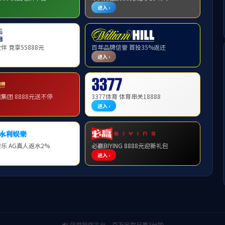
华腾拓展巩固基本盘托起发展盘开辟新空间
约5年；面积约1200平米新客户，顺利达成合作……
、去空置、谋增量”为抓手，在置业市场破局攻坚，全力冲刺四季