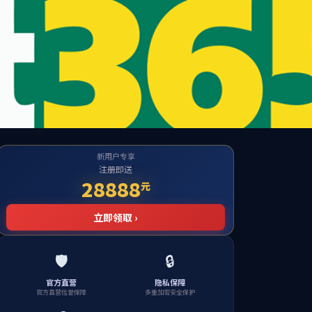
中国·304永利(集团有限公司)-官方网站
闻资讯
业务领域
党的建设
企业文化
人力资源
信息公开
集团动态
图片新闻
行业资讯
间