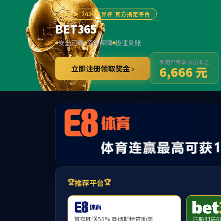
新闻资讯
News